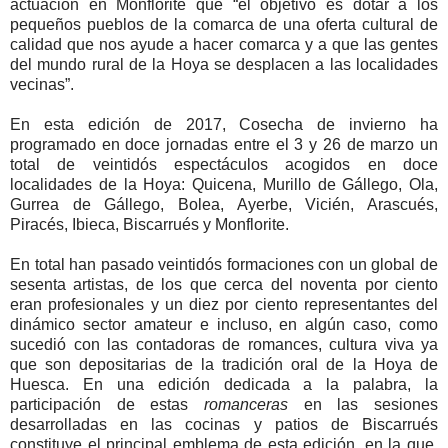
actuación en Monflorite que “el objetivo es dotar a los
pequeños pueblos de la comarca de una oferta cultural de
calidad que nos ayude a hacer comarca y a que las gentes
del mundo rural de la Hoya se desplacen a las localidades
vecinas”.
En esta edición de 2017, Cosecha de invierno ha
programado en doce jornadas entre el 3 y 26 de marzo un
total de veintidós espectáculos acogidos en doce
localidades de la Hoya: Quicena, Murillo de Gállego, Ola,
Gurrea de Gállego, Bolea, Ayerbe, Vicién, Arascués,
Piracés, Ibieca, Biscarrués y Monflorite.
En total han pasado veintidós formaciones con un global de
sesenta artistas, de los que cerca del noventa por ciento
eran profesionales y un diez por ciento representantes del
dinámico sector amateur e incluso, en algún caso, como
sucedió con las contadoras de romances, cultura viva ya
que son depositarias de la tradición oral de la Hoya de
Huesca. En una edición dedicada a la palabra, la
participación de estas
romanceras
en las sesiones
desarrolladas en las cocinas y patios de Biscarrués
constituye el principal emblema de esta edición, en la que,