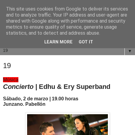
This site uses cookies from Google to deliver its services
and to analyze traffic. Your IP address and user-agent are
shared with Google along with performance and security
metrics to ensure quality of service, generate usage
statistics, and to detect and address abuse.
LEARN MORE
GOT IT
▼
19
Música
Concierto |
Edhu & Ery Superband
Sábado, 2 de marzo | 19.00 horas
Junzano. Pabellón