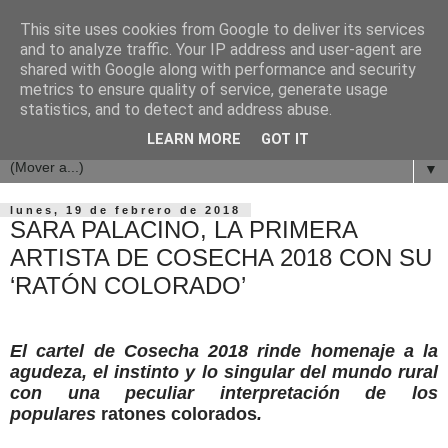
This site uses cookies from Google to deliver its services
and to analyze traffic. Your IP address and user-agent are
shared with Google along with performance and security
metrics to ensure quality of service, generate usage
statistics, and to detect and address abuse.
LEARN MORE
GOT IT
▼
lunes, 19 de febrero de 2018
SARA PALACINO, LA PRIMERA
ARTISTA DE COSECHA 2018 CON SU
‘RATÓN COLORADO’
El cartel de Cosecha 2018 rinde homenaje a la
agudeza, el instinto y lo singular del mundo rural
con una peculiar interpretación de los
populares
ratones colorados
.