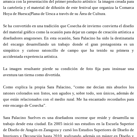
arranca con la presentación del primer producto artístico: la imagen creada para
la cartelería y el material de difusión de este festival que organiza la Comarca
Hoya de Huesca|Plana de Uesca a través de su Área de Cultura.
Se ha convertido en una tradición que Cosecha de invierno convierta el diseño
del material gráfico como la ocasión para dejar un campo de creación artística a
diseñadores aragoneses. En esta ocasión, Sara Palacino ha sido la destinataria
del encargo desarrollando un trabajo donde el gran protagonista es un
simpático y curioso ratoncillo de campo que ha tenido su primera y
accidentada experiencia artística.
La imagen resultante pierde su condición de foto fija para insinuar una
aventura tan tierna como divertida.
Como explica la propia Sara Palacino, “como me decían mis abuelos los
ratones colorados son listos, son agudos y, sobre todo, son únicos, además de
que están relacionados con el medio rural. Me ha encantado recordarlos para
este encargo de Cosecha”.
Sara Palacino Suelves es una diseñadora oscense que reside y desarrolla su
trabajo desde esta ciudad. En 2005 inició sus estudios en la Escuela Superior
de Diseño de Aragón en Zaragoza y cursó los Estudios Superiores de Diseño de
Interiores y Decoración hasta 2010, realizando además un máster en Diseño y