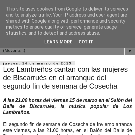
This site uses cookies from Google to deliver its services
and to analyze traffic. Your IP address and user-agent are
shared with Google along with performance and security
metrics to ensure quality of service, generate usage
statistics, and to detect and address abuse.
LEARN MORE
GOT IT
▼
jueves, 14 de marzo de 2013
Los Lambreños cantan con las mujeres
de Biscarrués en el arranque del
segundo fin de semana de Cosecha
A las 21.00 horas del viernes 15 de marzo en el Salón del
Baile de Biscarrués, la música popular de Los
Lambreños.
El segundo fin de semana de Cosecha de invierno arranca
este viernes, a las 21.00 horas, en el Balón del Baile de