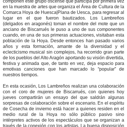
componen este grupo oscense que participa por primera vez
en la muestra de artes que organiza el Área de Cultura de la
Comarca Hoya de Huesca|Plana de Uesca, para regresar al
lugar en el que fueron bautizados. Los Lambreños
(delgados en aragonés) toman el nombre del mote que un
anciano de Biscarrués le puso a uno de sus componentes
cuando, en una de sus primeras actuaciones, visitaban esta
población de la Hoya. Desde entonces han pasado varios
años y esta formación, amante de la diversidad y el
eclecticismo musical sin complejos, ha recorrido gran parte
de los pueblos del Alto Aragón aportando su visión divertida,
festiva y animada que, de tanto en vez, deja espacio para
emotivas canciones que han marcado lo “popular” de
nuestros tiempos.
En esta ocasión, Los Lambreños realizan una colaboración
con el coro de mujeres de Biscarrués, con quienes hoy
jueves compartirán un ensayo del que saldrán algunas
sorpresas de colaboración sobre el escenario. En el espíritu
de Cosecha de invierno está hacer a quienes residen en el
medio rural de la Hoya no sólo público pasivo sino
intérpretes activos de los espectáculos que se organizan a
través de la conexión con los artistas. La buena disposición