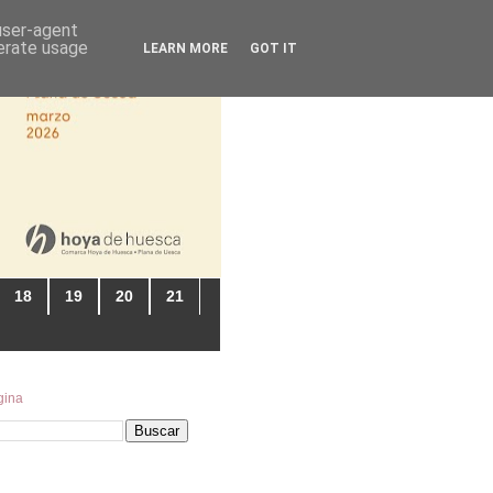
 user-agent
nerate usage
LEARN MORE
GOT IT
18
19
20
21
gina