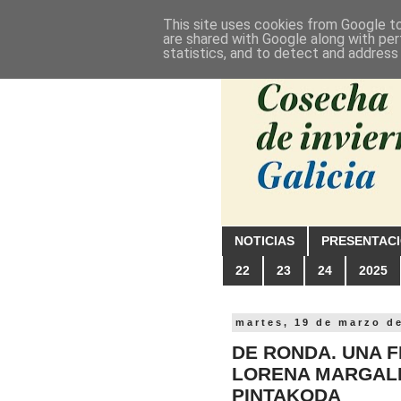
This site uses cookies from Google to 
are shared with Google along with per
statistics, and to detect and address
NOTICIAS
PRESENTAC
22
23
24
2025
martes, 19 de marzo d
DE RONDA. UNA F
LORENA MARGAL
PINTAKODA