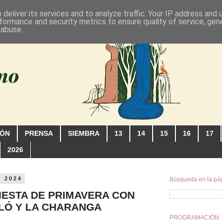
deliver its services and to analyze traffic. Your IP address and
formance and security metrics to ensure quality of service, ge
 abuse.
IÓN
PRENSA
SIEMBRA
13
14
15
16
17
2026
e 2024
Búsqueda en la pá
IESTA DE PRIMAVERA CON
LÓ Y LA CHARANGA
PROGRAMACIÓN