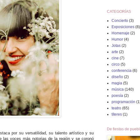
CATEGORÍAS
Concierto
(3)
Exposiciones
(8)
Homenaje
(2)
Humor
(4)
Jotas
(2)
arte
(2)
cine
(7)
circo
(5)
conferencia
(6)
diseño
(2)
magia
(5)
música
(140)
poesía
(2)
programación
(1
teatro
(65)
títeres
(1)
De fiestas de pueb
taca por su versatilidad, su talento artístico y su
e las voces más notorias de la región y se coronó