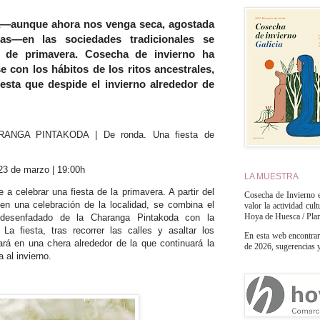
za—aunque ahora nos venga seca, agostada
das—en las sociedades tradicionales se
a de primavera. Cosecha de invierno ha
 con los hábitos de los ritos ancestrales,
iesta que despide el invierno alrededor de
NGA PINTAKODA | De ronda. Una fiesta de
23 de marzo | 19:00h
LA MUESTRA
a celebrar una fiesta de la primavera. A partir del
Cosecha de Invierno e
en una celebración de la localidad, se combina el
valor la actividad cul
Hoya de Huesca / Pla
y desenfadado de la Charanga Pintakoda con la
La fiesta, tras recorrer las calles y asaltar los
En esta web encontrar
á en una chera alrededor de la que continuará la
de 2026, sugerencias y 
 al invierno.