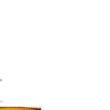
1)
los