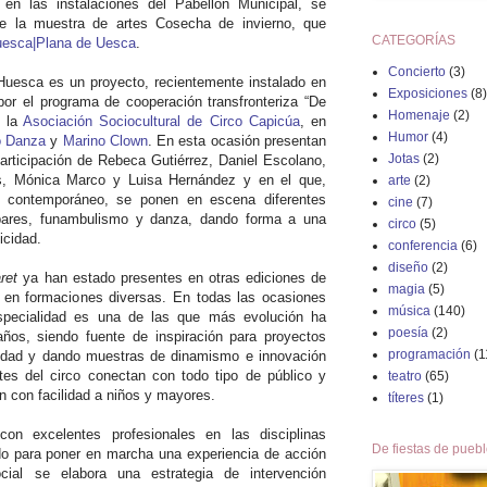
 en las instalaciones del Pabellón Municipal, se
e la muestra de artes Cosecha de invierno, que
CATEGORÍAS
esca|Plana de Uesca
.
Concierto
(3)
Huesca es un proyecto, recientemente instalado en
Exposiciones
(8)
por el programa de cooperación transfronteriza “De
Homenaje
(2)
r la
Asociación Sociocultural de Circo Capicúa
, en
Humor
(4)
o Danza
y
Marino Clown
. En esta ocasión presentan
Jotas
(2)
articipación de Rebeca Gutiérrez, Daniel Escolano,
, Mónica Marco y Luisa Hernández y en el que,
arte
(2)
co contemporáneo, se ponen en escena diferentes
cine
(7)
abares, funambulismo y danza, dando forma a una
circo
(5)
icidad.
conferencia
(6)
diseño
(2)
aret
ya han estado presentes en otras ediciones de
magia
(5)
 en formaciones diversas. En todas las ocasiones
música
(140)
pecialidad es una de las que más evolución ha
poesía
(2)
ños, siendo fuente de inspiración para proyectos
programación
(1
vidad y dando muestras de dinamismo e innovación
ntes del circo conectan con todo tipo de público y
teatro
(65)
 con facilidad a niños y mayores.
títeres
(1)
n excelentes profesionales en las disciplinas
De fiestas de pueb
do para poner en marcha una experiencia de acción
ocial se elabora una estrategia de intervención