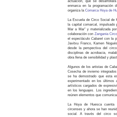
actuación, que se desarrollará
enmarca en la programación d
organiza la
Comarca Hoya de Hu
La Escuela de Circo Social de 
la capital comarcal, impulsado 
Mar a Mar” y materializada po
colaboración con
Zangania Circ
el espectáculo
Cabaret
con la p
Javitxu Franco, Kamen Nogués
desde la perspectiva del cir
disciplinas de acrobacia, mal
obra llena de sensibilidad y plast
Algunos de los artistas de
Cab
Cosecha de invierno integrados
se ha demostrado que esta es
experimentado en los últimos a
artísticos cargados de expresi
en los lenguajes. Los ingredie
reúnen elementos que comunican
La Hoya de Huesca cuenta co
circenses y ahora se han reuni
social. A través del circo s