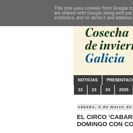
This site uses cookies from Google to 
are shared with Google along with per
statistics, and to detect and address
NOTICIAS
PRESENTAC
22
23
24
2025
sábado, 3 de marzo de
EL CIRCO ‘CABAR
DOMINGO CON CO