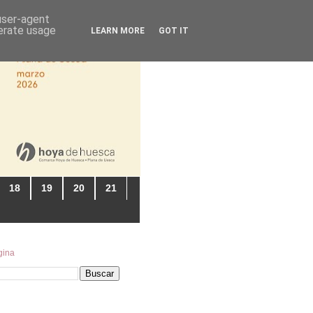
 user-agent
nerate usage
LEARN MORE
GOT IT
18
19
20
21
gina