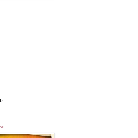
1)
los