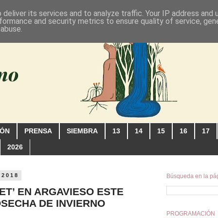
deliver its services and to analyze traffic. Your IP address and
formance and security metrics to ensure quality of service, ge
 abuse.
IÓN
PRENSA
SIEMBRA
13
14
15
16
17
2026
 2018
Búsqueda en la pá
ET’ EN ARGAVIESO ESTE
SECHA DE INVIERNO
PROGRAMACIÓN