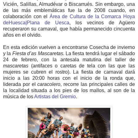
Vicién, Salillas, Almudévar o Biscarrués. Sin embargo, una
de las más emblemáticas fue la de 2008 cuando, en
colaboración con el
Área de Cultura de la Comarca Hoya
deHuesca|Plana de Uesca
, los vecinos de Agüero
recuperaron su carnaval, que había permanecido cincuenta
años en el olvido.
En esta edición vuelven a encontrarse Cosecha de invierno
y la
Fiesta d’as Mascaretas.
La fiesta tendrá lugar el sábado
24 de febrero, con la antesala matutina del taller de
mascaretas
(antifaces o caretas de tela con las que las
mujeres se cubren el rostro). La fiesta de carnaval dará
inicio a las 20:00 horas con el inicio de la ronda que,
liderada por el
caracolero
, recorre las principales calles de
la localidad situada a los pies de los mallos, al son de la
música de los
Artistas del Gremio
.