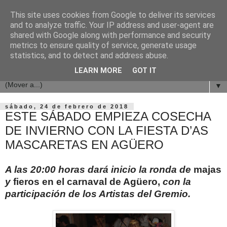
This site uses cookies from Google to deliver its services
and to analyze traffic. Your IP address and user-agent are
shared with Google along with performance and security
metrics to ensure quality of service, generate usage
statistics, and to detect and address abuse.
LEARN MORE
GOT IT
▼
sábado, 24 de febrero de 2018
ESTE SÁBADO EMPIEZA COSECHA
DE INVIERNO CON LA FIESTA D’AS
MASCARETAS EN AGÜERO
A las 20:00 horas dará inicio la ronda de
majas
y
fieros en el carnaval de Agüero,
con la
participación de los Artistas del Gremio.