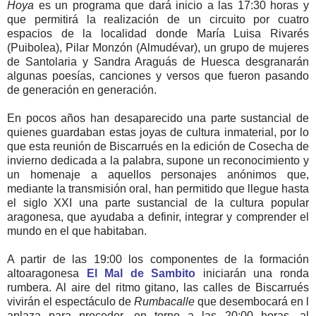
Hoya
es un programa que dará inicio a las 17:30 horas y
que permitirá la realización de un circuito por cuatro
espacios de la localidad donde María Luisa Rivarés
(Puibolea), Pilar Monzón (Almudévar), un grupo de mujeres
de Santolaria y Sandra Araguás de Huesca desgranarán
algunas poesías, canciones y versos que fueron pasando
de generación en generación.
En pocos años han desaparecido una parte sustancial de
quienes guardaban estas joyas de cultura inmaterial, por lo
que esta reunión de Biscarrués en la edición de Cosecha de
invierno dedicada a la palabra, supone un reconocimiento y
un homenaje a aquellos personajes anónimos que,
mediante la transmisión oral, han permitido que llegue hasta
el siglo XXI una parte sustancial de la cultura popular
aragonesa, que ayudaba a definir, integrar y comprender el
mundo en el que habitaban.
A partir de las 19:00 los componentes de la formación
altoaragonesa
El Mal de Sambito
iniciarán una ronda
rumbera. Al aire del ritmo gitano, las calles de Biscarrués
vivirán el espectáculo de
Rumbacalle
que desembocará en l
aplaza para proceder, en torno a las 20:00 horas, al