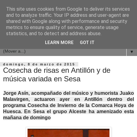
This site uses cookies from Google to deliver its services
and to analyze traffic. Your IP address and user-agent are
shared with Google along with performance and security
metrics to ensure quality of service, generate usage
statistics, and to detect and address abuse.
LEARN MORE
GOT IT
▼
domingo, 8 de marzo de 2015
Cosecha de risas en Antillón y de
música variada en Sesa
Jorge Asín, acompañado del músico y humorista Juako
Malavirgen, actuaron ayer en Antillón dentro del
programa Cosecha de Invierno de la Comarca Hoya de
Huesca. En Sesa el grupo Alceste ha amenizado esta
mañana de domingo