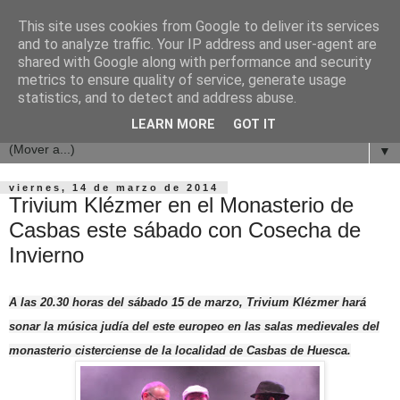
This site uses cookies from Google to deliver its services
and to analyze traffic. Your IP address and user-agent are
shared with Google along with performance and security
metrics to ensure quality of service, generate usage
statistics, and to detect and address abuse.
LEARN MORE
GOT IT
▼
viernes, 14 de marzo de 2014
Trivium Klézmer en el Monasterio de
Casbas este sábado con Cosecha de
Invierno
A las 20.30 horas del sábado 15 de marzo, Trivium Klézmer hará
sonar la música judía del este europeo en las salas medievales del
monasterio cisterciense de la localidad de Casbas de Huesca.