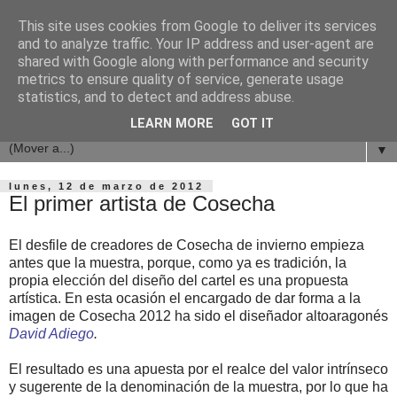
This site uses cookies from Google to deliver its services
and to analyze traffic. Your IP address and user-agent are
shared with Google along with performance and security
metrics to ensure quality of service, generate usage
statistics, and to detect and address abuse.
LEARN MORE
GOT IT
▼
lunes, 12 de marzo de 2012
El primer artista de Cosecha
El desfile de creadores de Cosecha de invierno empieza
antes que la muestra, porque, como ya es tradición, la
propia elección del diseño del cartel es una propuesta
artística. En esta ocasión el encargado de dar forma a la
imagen de Cosecha 2012 ha sido el diseñador altoaragonés
David Adiego
.
El resultado es una apuesta por el realce del valor intrínseco
y sugerente de la denominación de la muestra, por lo que ha