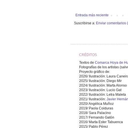
Entrada más reciente
Suscribirse a:
Enviar comentarios 
CRÉDITOS
Textos de
Comarca Hoya de Hu
Fotografías de los artistas (sal
Proyecto gráfico de:
2026/ Ilustración: Laura Caneir
2025/ Ilustración: Diego Mir
2024/ Ilustración: Marta Alonso
2023/ Ilustración: Lucio Gat
2022/ Ilustración: Letra Maleta
2021/ Ilustración:
Javier Herná
2020/ Angélica Muñoz
2019/ Paola Coiduras
2018/ Sara Palacino
2017/ Fernando Gatón
2016/ Marta Ester Tabuenca
2015/ Pablo Pérez