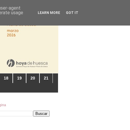
 user-agent
nerate usage
LEARN MORE
GOT IT
18
19
20
21
gina