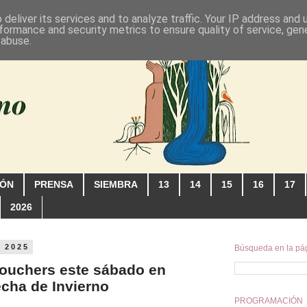
deliver its services and to analyze traffic. Your IP address and
formance and security metrics to ensure quality of service, ge
 abuse.
IÓN
PRENSA
SIEMBRA
13
14
15
16
17
2026
e 2025
Búsqueda en la pá
ouchers este sábado en
cha de Invierno
PROGRAMACIÓN