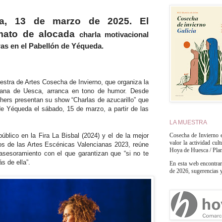
a, 13 de marzo de 2025. El
rmato de alocada
charla motivacional
ras en el Pabellón de Yéqueda.
estra de Artes Cosecha de Invierno, que organiza la
ana de Uesca, arranca en tono de humor. Desde
hers presentan su show “Charlas de azucarillo” que
de Yéqueda el sábado, 15 de marzo, a partir de las
LA MUESTRA
Cosecha de Invierno e
úblico en la Fira La Bisbal (2024) y el de la mejor
valor la actividad cul
ios de las Artes Escénicas Valencianas 2023, reúne
Hoya de Huesca / Pla
sesoramiento con el que garantizan que “si no te
ás de ella”.
En esta web encontrar
de 2026, sugerencias y 