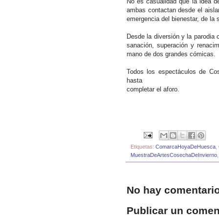
No es casualidad que la idea d
ambas contactan desde el aislam
emergencia del bienestar, de la s
Desde la diversión y la parodia
sanación, superación y renacim
mano de dos grandes cómicas.
Todos los espectáculos de Cos
hasta
completar el aforo.
Etiquetas:
ComarcaHoyaDeHuesca
,
MuestraDeArtesCosechaDeInvierno
No hay comentario
Publicar un comen