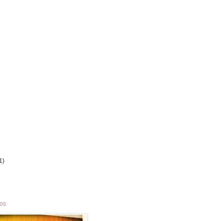
1)
los