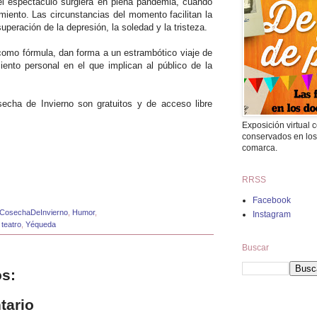
el espectáculo surgiera en plena pandemia, cuando
iento. Las circunstancias del momento facilitan la
uperación de la depresión, la soledad y la tristeza.
 como fórmula, dan forma a un estrambótico viaje de
iento personal en el que implican al público de la
echa de Invierno son gratuitos y de acceso libre
Exposición virtual
conservados en los
comarca.
RRSS
Facebook
CosechaDeInvierno
,
Humor
,
Instagram
,
teatro
,
Yéqueda
Buscar
s:
tario