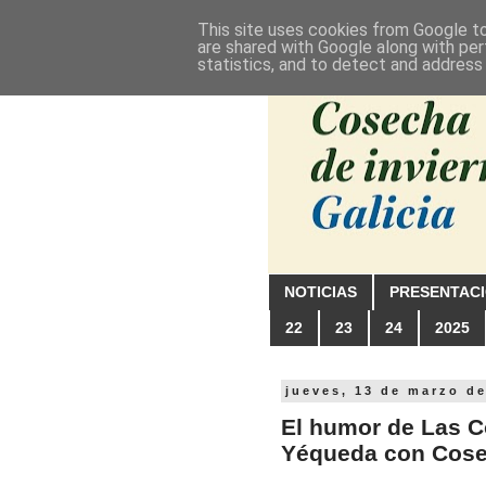
This site uses cookies from Google to 
are shared with Google along with per
statistics, and to detect and address
NOTICIAS
PRESENTAC
22
23
24
2025
jueves, 13 de marzo d
El humor de Las C
Yéqueda con Cose