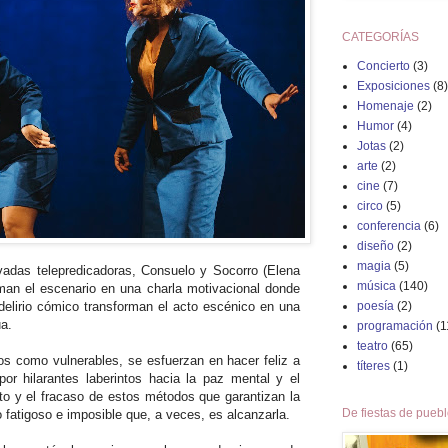
CATEGORÍAS
Concierto
(3)
Exposiciones
(8)
Homenaje
(2)
Humor
(4)
Jotas
(2)
arte
(2)
cine
(7)
circo
(5)
conferencia
(6)
diseño
(2)
magia
(5)
adas telepredicadoras, Consuelo y Socorro (Elena
música
(140)
man el escenario en una charla motivacional donde
poesía
(2)
 delirio cómico transforman el acto escénico en una
ua.
programación
(1
teatro
(65)
os como vulnerables, se esfuerzan en hacer feliz a
títeres
(1)
por hilarantes laberintos hacia la paz mental y el
ito y el fracaso de estos métodos que garantizan la
De fiestas de pueb
lo fatigoso e imposible que, a veces, es alcanzarla.