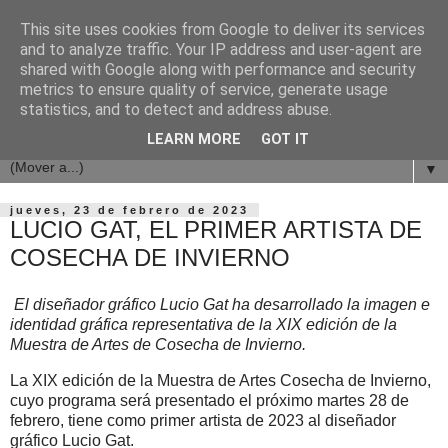
This site uses cookies from Google to deliver its services
and to analyze traffic. Your IP address and user-agent are
shared with Google along with performance and security
metrics to ensure quality of service, generate usage
statistics, and to detect and address abuse.
LEARN MORE
GOT IT
▼
jueves, 23 de febrero de 2023
LUCIO GAT, EL PRIMER ARTISTA DE
COSECHA DE INVIERNO
El diseñador gráfico Lucio Gat ha desarrollado la imagen e
identidad gráfica representativa de la XIX edición de la
Muestra de Artes de Cosecha de Invierno.
La XIX edición de la Muestra de Artes Cosecha de Invierno,
cuyo programa será presentado el próximo martes 28 de
febrero, tiene como primer artista de 2023 al diseñador
gráfico Lucio Gat.