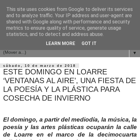
This site uses cookies from Google to deliver its services
and to analyze traffic. Your IP address and user-agent are
shared with Google along with performance and security
metrics to ensure quality of service, generate usage
statistics, and to detect and address abuse.
LEARN MORE
GOT IT
▼
sábado, 10 de marzo de 2018
ESTE DOMINGO EN LOARRE
‘VENTANAS AL AIRE’, UNA FIESTA DE
LA POESÍA Y LA PLÁSTICA PARA
COSECHA DE INVIERNO
El domingo, a partir del mediodía, la música, la
poesía y las artes plásticas ocuparán la calle
de Loarre en el marco de la decimocuarta