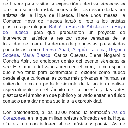
de Loarre para visitar la exposición colectiva
Ventanas al
aire
, una serie de instalaciones artísticas desarrolladas por
artistas de la Hoya de Huesca. Hace unos meses, la
Comarca Hoya de Huesca lanzó el reto a los artistas
plásticos que integran
Bahh!, la Base de Artistas de la Hoya
de Huesca
, para que propusieran un proyecto de
intervención artística a realizar sobre ventanas de la
localidad de Loarre. La decena de propuestas, presentadas
por artistas como
Teresa Abad
,
Alegría Lacoma
,
Begoña
Sopena
,
María Blasco
, Carlos Cuevas, Elena Nogarol o
Concha Asín, se engloban dentro del evento
Ventanas al
aire
. El símbolo del vano abierto en el muro, como espacio
que sirve tanto para contemplar el exterior como hueco
desde el que curiosear las zonas más privadas e íntimas, se
entiende como un perfecto símbolo de la acción creativa,
especialmente en el ámbito de la poesía y las artes
plásticas: el ámbito en que público y privado entran en fluido
contacto para dar rienda suelta a la expresividad.
Con anterioridad, a las 12:00 horas, la formación
As de
Corazones
, en la que militan artistas afincados en la Hoya,
ofrecerá un concierto-recital de música y poesía. As de